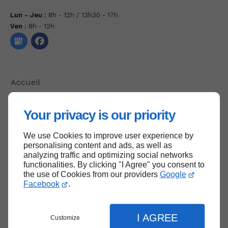
Lun - Jeu :
8h - 12h / 13h30 - 17h
Ven :
8h - 12h
Accueil
Contactez-nous
Your privacy is our priority
Mentions légales
Plan du site
We use Cookies to improve user experience by
personalising content and ads, as well as
analyzing traffic and optimizing social networks
functionalities. By clicking "I Agree" you consent to
the use of Cookies from our providers
Google
Haut de page
Facebook
.
I AGREE
Customize